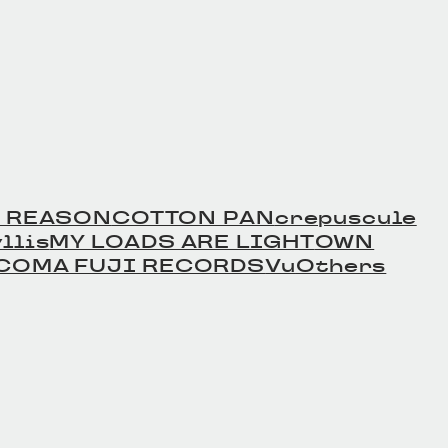
 REASON
COTTON PAN
crepuscule
llis
MY LOADS ARE LIGHT
OWN
COMA FUJI RECORDS
Vu
Others