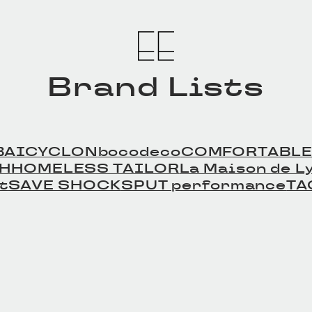
Brand Lists
BAICYCLON
bocodeco
COMFORTABLE
TH
HOMELESS TAILOR
La Maison de Ly
t
SAVE SHOCK
SPUT performance
TA