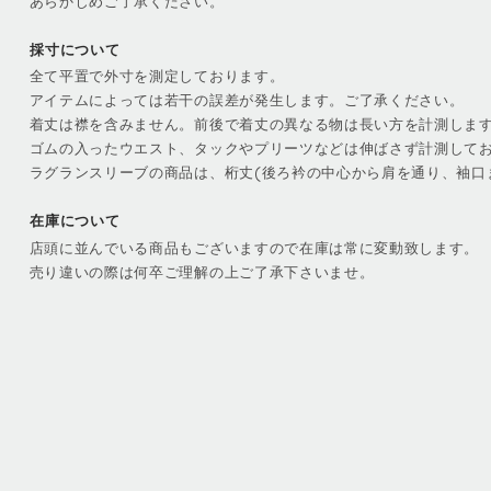
あらかじめご了承ください。
採寸について
全て平置で外寸を測定しております。
アイテムによっては若干の誤差が発生します。ご了承ください。
着丈は襟を含みません。前後で着丈の異なる物は長い方を計測しま
ゴムの入ったウエスト、タックやプリーツなどは伸ばさず計測して
ラグランスリーブの商品は、桁丈(後ろ衿の中心から肩を通り、袖口
在庫について
店頭に並んでいる商品もございますので在庫は常に変動致します。
売り違いの際は何卒ご理解の上ご了承下さいませ。