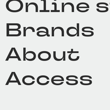
Online 
Brands
About
Access