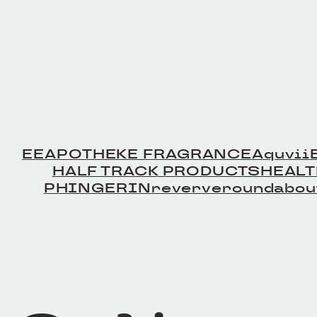
EE
APOTHEKE FRAGRANCE
Aquvii
HALF TRACK PRODUCTS
HEAL
PHINGERIN
reverve
roundabou