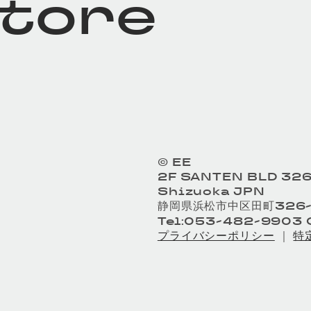
store
© EE
2F SANTEN BLD 326
Shizuoka JPN
静岡県浜松市中区田町326-
Tel:053-482-9903 O
プライバシーポリシー
｜
特