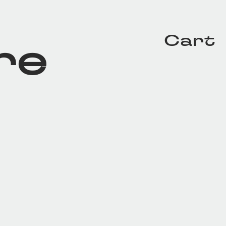
Cart
re