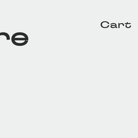
Cart
re