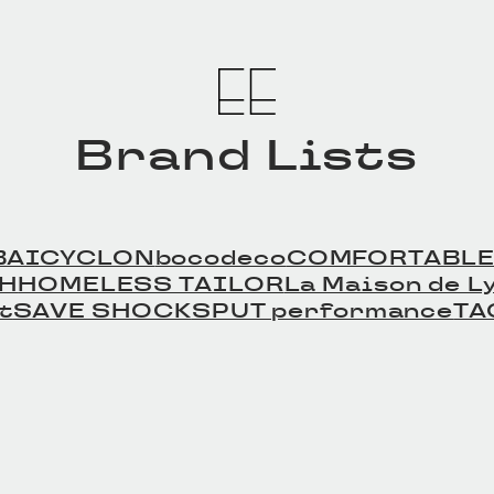
Brand Lists
BAICYCLON
bocodeco
COMFORTABLE
TH
HOMELESS TAILOR
La Maison de Ly
t
SAVE SHOCK
SPUT performance
TA