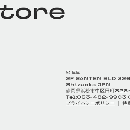
store
© EE
2F SANTEN BLD 326
Shizuoka JPN
静岡県浜松市中区田町326-
Tel:053-482-9903 O
プライバシーポリシー
｜
特