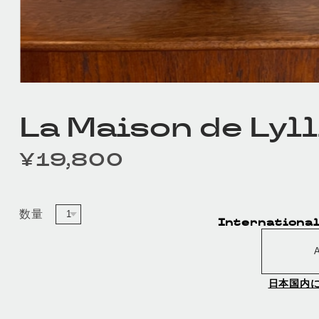
La Maison de Lyl
¥19,800
定価
数量
International
A
日本国内