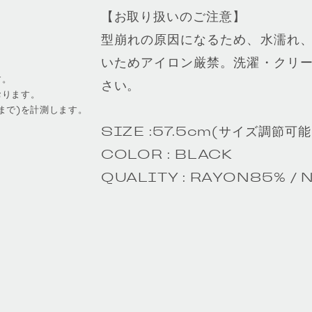
【お取り扱いのご注意】
型崩れの原因になるため、水濡れ
いためアイロン厳禁。洗濯・クリ
す。
さい。
おります。
まで)を計測します。
SIZE :57.5cm(サイズ調節可能
COLOR : BLACK
QUALITY : RAYON85% /