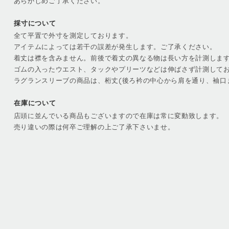
あらかじめご了承ください。
採寸について
全て平置で外寸を測定しております。
アイテムによっては若干の誤差が発生します。ご了承ください。
着丈は襟を含みません。前後で着丈の異なる物は長い方を計測しま
ゴムの入ったウエスト、タックやプリーツなどは伸ばさず計測して
ラグランスリーブの商品は、桁丈(後ろ衿の中心から肩を通り、袖口
在庫について
店頭に並んでいる商品もございますので在庫は常に変動致します。
売り違いの際は何卒ご理解の上ご了承下さいませ。