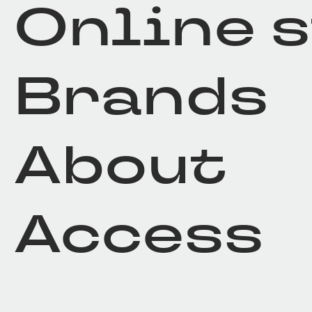
Online 
Brands
About
Access