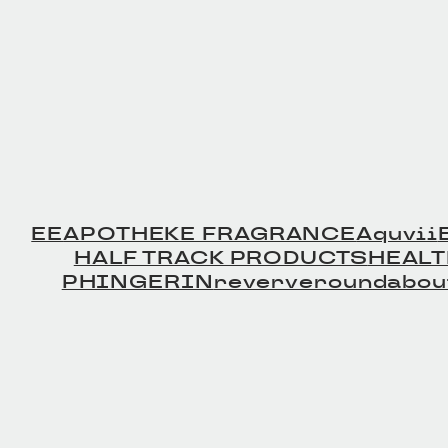
EE
APOTHEKE FRAGRANCE
Aquvii
HALF TRACK PRODUCTS
HEAL
PHINGERIN
reverve
roundabou