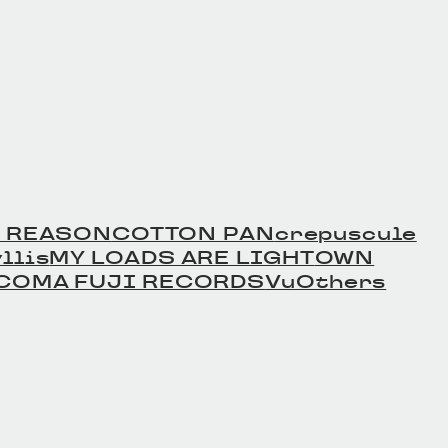
 REASON
COTTON PAN
crepuscule
llis
MY LOADS ARE LIGHT
OWN
COMA FUJI RECORDS
Vu
Others