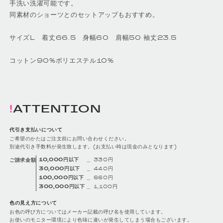
手洗い洗濯可能です。
同素材のショーツとのセットアップもおすすめ。
サイズL 着丈66.5 身幅60 肩幅50 袖丈23.5
コットン90%ポリエステル10%
ATTENTION
代引き支払いについて
ご希望のかたはご注文前にお問い合わせください。
別途代引き手数料が発生致します。(お支払い時は現金のみとなります)
10,000円以下
＿ 330円
ご請求金額
30,000円以下
＿ 440円
100,000円以下
＿ 660円
300,000円以下
＿ 1,100円
色の見え方について
お色の呼び方についてはメーカー記載の呼び名を使用しています。
お使いのモニター環境により色味に違いが発生してしまう場合もございます。