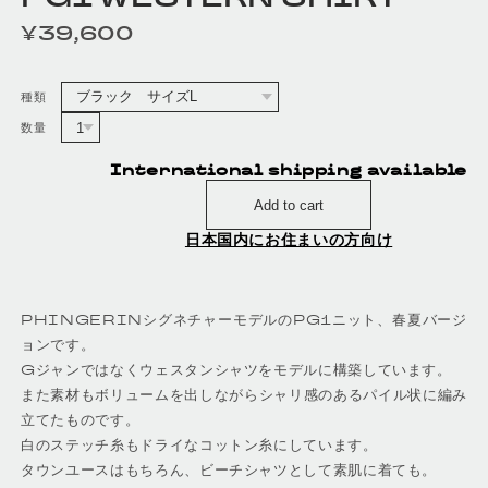
¥39,600
定価
種類
数量
International shipping available
Add to cart
日本国内にお住まいの方向け
PHINGERINシグネチャーモデルのPG1ニット、春夏バージ
ョンです。
Gジャンではなくウェスタンシャツをモデルに構築しています。
また素材もボリュームを出しながらシャリ感のあるパイル状に編み
立てたものです。
白のステッチ糸もドライなコットン糸にしています。
タウンユースはもちろん、ビーチシャツとして素肌に着ても。