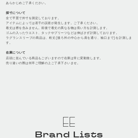
あらかじめご了承ください。
採寸について
全て平置で外寸を測定しております。
アイテムによっては若干の誤差が発生します。ご了承ください。
着丈は襟を含みません。前後で着丈の異なる物は長い方を計測します。
ゴムの入ったウエスト、タックやプリーツなどは伸ばさず計測しております。
ラグランスリーブの商品は、桁丈(後ろ衿の中心から肩を通り、袖口まで)を計測しま
す。
在庫について
店頭に並んでいる商品もございますので在庫は常に変動致します。
売り違いの際は何卒ご理解の上ご了承下さいませ。
Brand Lists