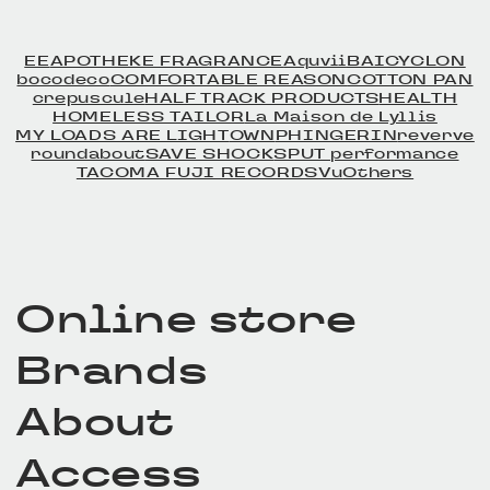
EE
APOTHEKE FRAGRANCE
Aquvii
BAICYCLON
bocodeco
COMFORTABLE REASON
COTTON PAN
crepuscule
HALF TRACK PRODUCTS
HEALTH
HOMELESS TAILOR
La Maison de Lyllis
MY LOADS ARE LIGHT
OWN
PHINGERIN
reverve
roundabout
SAVE SHOCK
SPUT performance
TACOMA FUJI RECORDS
Vu
Others
Online store
Brands
About
Access