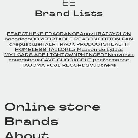
Brand Lists
EE
APOTHEKE FRAGRANCE
Aquvii
BAICYCLON
bocodeco
COMFORTABLE REASON
COTTON PAN
crepuscule
HALF TRACK PRODUCTS
HEALTH
HOMELESS TAILOR
La Maison de Lyllis
MY LOADS ARE LIGHT
OWN
PHINGERIN
reverve
roundabout
SAVE SHOCK
SPUT performance
TACOMA FUJI RECORDS
Vu
Others
Online store
Brands
About