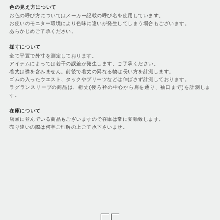
色の見え方について
お色の呼び方についてはメーカー記載の呼び名を使用しています。
お使いのモニター環境により色味に違いが発生してしまう場合もございます。
あらかじめご了承ください。
採寸について
全て平置で外寸を測定しております。
アイテムによっては若干の誤差が発生します。ご了承ください。
着丈は襟を含みません。前後で着丈の異なる物は長い方を計測します。
ゴムの入ったウエスト、タックやプリーツなどは伸ばさず計測しております。
ラグランスリーブの商品は、桁丈(後ろ衿の中心から肩を通り、袖口まで)を計測しま
す。
在庫について
店頭に並んでいる商品もございますので在庫は常に変動致します。
売り違いの際は何卒ご理解の上ご了承下さいませ。