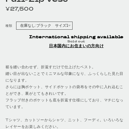
¥27,500
定価
種類
International shipping available
Sold out
日本国内にお住まいの方向け
裾を縫い合わせず、折返すだけで仕上げたベスト。
縫い目が出ないことでミニマルな印象になり、ふっくらした見た目
になります。
さらには胸ポケット、サイドポケットの袋布をその中に入れ込むこ
とができ、裏がとてもきれいです。
フラップ付きのポケットも底を折返す仕様にしており、マチになっ
ています。
Tシャツ、カットソーからシャツ、ニット、フーディ。いろいろな
レイヤーをお楽しみください。