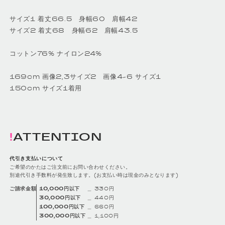
サイズ1 着丈66.5 身幅60 肩幅42
サイズ2 着丈68 身幅62 肩幅43.5
コットン76% ナイロン24%
169cm 画像2,3サイズ2 画像4-6 サイズ1
150cm サイズ1着用
ATTENTION
代引き支払いについて
ご希望のかたはご注文前にお問い合わせください。
別途代引き手数料が発生致します。(お支払い時は現金のみとなります)
10,000円以下
＿ 330円
ご請求金額
30,000円以下
＿ 440円
100,000円以下
＿ 660円
300,000円以下
＿ 1,100円