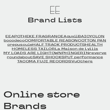
Brand Lists
EE
APOTHEKE FRAGRANCE
Aquvii
BAICYCLON
bocodeco
COMFORTABLE REASON
COTTON PAN
crepuscule
HALF TRACK PRODUCTS
HEALTH
HOMELESS TAILOR
La Maison de Lyllis
MY LOADS ARE LIGHT
OWN
PHINGERIN
reverve
roundabout
SAVE SHOCK
SPUT performance
TACOMA FUJI RECORDS
Vu
Others
Online store
Brands