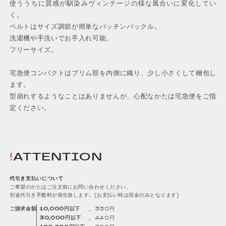
使ううちに質感が馴染みヴィンテージの様な風合いに変化してい
く。
ベルトはサイズ調節が簡単なパッチンバックル。
洗濯機や手洗いでお手入れ可能。
フリーサイズ。
宅急便コンパクトはブリム部を内側に織り、少し小さくして梱包し
ます。
型崩れするようなことはありませんが、心配なかたは宅急便をご指
定ください。
ATTENTION
代引き支払いについて
ご希望のかたはご注文前にお問い合わせください。
別途代引き手数料が発生致します。(お支払い時は現金のみとなります)
10,000円以下
＿ 330円
ご請求金額
30,000円以下
＿ 440円