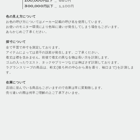
100,000円以下
＿ 660円
300,000円以下
＿ 1,100円
色の見え方について
お色の呼び方についてはメーカー記載の呼び名を使用しています。
お使いのモニター環境により色味に違いが発生してしまう場合もございます。
あらかじめご了承ください。
採寸について
全て平置で外寸を測定しております。
アイテムによっては若干の誤差が発生します。ご了承ください。
着丈は襟を含みません。前後で着丈の異なる物は長い方を計測します。
ゴムの入ったウエスト、タックやプリーツなどは伸ばさず計測しております。
ラグランスリーブの商品は、桁丈(後ろ衿の中心から肩を通り、袖口まで)を計測しま
す。
在庫について
店頭に並んでいる商品もございますので在庫は常に変動致します。
売り違いの際は何卒ご理解の上ご了承下さいませ。