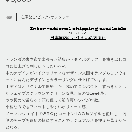
¥6,600
定価
種類
International shipping available
Sold out
日本国内にお住まいの方向け
オランダの古本市で出会った詩集からタイポグラフィを抜き出しロ
ゴに仕上げて刺しゅうしたCAP。
本のデザインがハイクオリティなデザイン大国オランダらしいウィ
ットに富んだデザインとカラーリングに仕上げています。
ボディはオリジナルで開発した、浅めでコンパクト、すっきりとし
たシェイプのクラウンでクリーンな見た目のSleek型。
やや長めで柔らかく頭に優しく沿う薄いツバが特徴。
小柄な方でもフィットしやすいボリューム感。
ノーマルウェイトの290g コットン100%ツイルを使用し、内
側のテープを細めの幅にすることでカジュアルさを抑えた見えかた
となる。