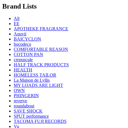
Brand Lists
All
EE
APOTHEKE FRAGRANCE
Aquvii
BAICYCLON
bocodeco
COMFORTABLE REASON
COTTON PAN
crepuscule
HALF TRACK PRODUCTS
HEALTH
HOMELESS TAILOR
La Maison de Lyllis
MY LOADS ARE LIGHT
OWN
PHINGERIN
reverve
roundabout
SAVE SHOCK
SPUT performance
TACOMA FUJI RECORDS
Vu