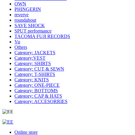
OWN
PHINGERIN
reverve
roundabout
SAVE SHOCK
SPUT performance
TACOMA FUJI RECORDS
Vu
Others
Category: JACKETS
Category:VEST
Category: SHIRTS
Category: CUT & SEWN
Category: T-SHIRTS
Category: KNITS
Category: ONE-PIECE
Category: BOTTOMS
Category: CAP & HATS
Category: ACCESORRIES
Online store