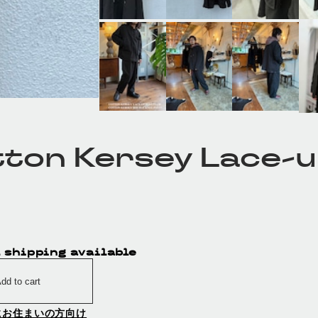
ton Kersey Lace-u
 shipping available
dd to cart
にお住まいの方向け