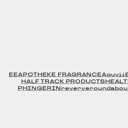
EE
APOTHEKE FRAGRANCE
Aquvii
HALF TRACK PRODUCTS
HEAL
PHINGERIN
reverve
roundabou