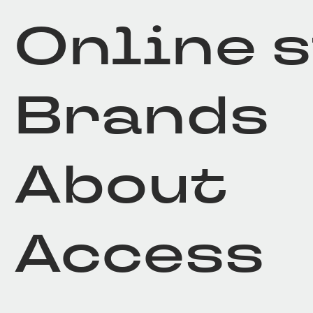
Online 
Brands
About
Access