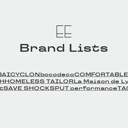
Brand Lists
BAICYCLON
bocodeco
COMFORTABLE
TH
HOMELESS TAILOR
La Maison de Ly
t
SAVE SHOCK
SPUT performance
TA