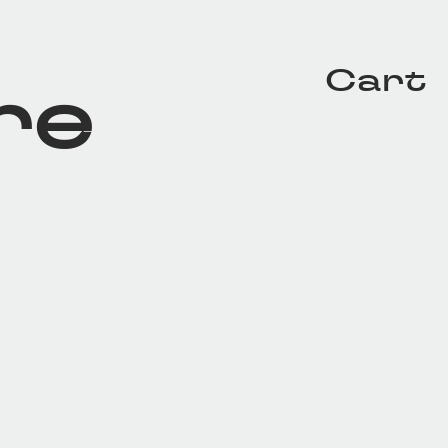
Cart
re