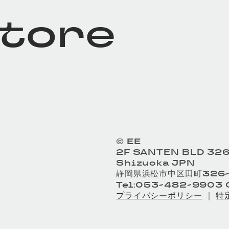
store
© EE
2F SANTEN BLD 326
Shizuoka JPN
静岡県浜松市中区田町326-
Tel:053-482-9903 O
プライバシーポリシー
｜
特