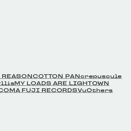
 REASON
COTTON PAN
crepuscule
llis
MY LOADS ARE LIGHT
OWN
COMA FUJI RECORDS
Vu
Others