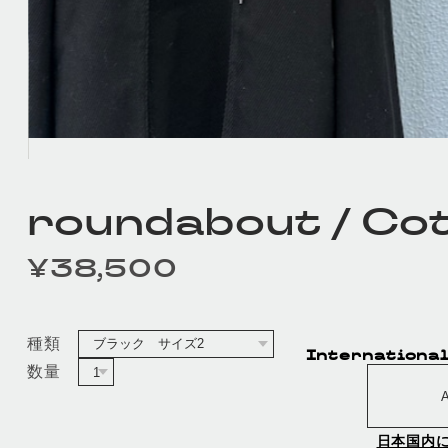
roundabout / Cot
¥38,500
定価
種類
International
数量
A
日本国内