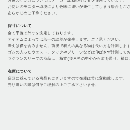
お色の呼び方についてはメーカー記載の呼び名を使用しています。
お使いのモニター環境により色味に違いが発生してしまう場合もご
あらかじめご了承ください。
採寸について
全て平置で外寸を測定しております。
アイテムによっては若干の誤差が発生します。ご了承ください。
着丈は襟を含みません。前後で着丈の異なる物は長い方を計測しま
ゴムの入ったウエスト、タックやプリーツなどは伸ばさず計測して
ラグランスリーブの商品は、桁丈(後ろ衿の中心から肩を通り、袖口
在庫について
店頭に並んでいる商品もございますので在庫は常に変動致します。
売り違いの際は何卒ご理解の上ご了承下さいませ。