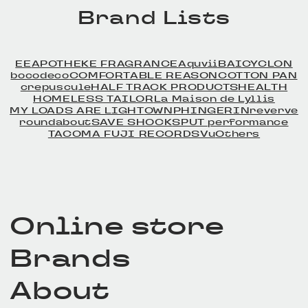
Brand Lists
EE
APOTHEKE FRAGRANCE
Aquvii
BAICYCLON
bocodeco
COMFORTABLE REASON
COTTON PAN
crepuscule
HALF TRACK PRODUCTS
HEALTH
HOMELESS TAILOR
La Maison de Lyllis
MY LOADS ARE LIGHT
OWN
PHINGERIN
reverve
roundabout
SAVE SHOCK
SPUT performance
TACOMA FUJI RECORDS
Vu
Others
Online store
Brands
About