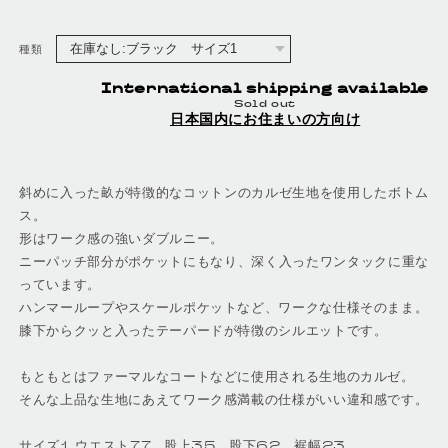
種類
International shipping available
Sold out
日本国内にお住まいの方向け
斜めに入った畝が特徴的なコットンのカルゼ生地を使用したボトム
ス。
形はワーク感の強いダブルニー。
ニーパッチ部分がポケットにもなり、深く入ったワンタックに重な
っています。
ハンマーループやスケールポケットなど、ワークな仕様そのまま。
膝下からクッと入ったテーパードが特徴のシルエットです。
もともとはファーマルなコートなどに使用される生地のカルゼ。
そんな上品な生地にあえてワーク感満載の仕様がいい違和感です。
サイズ1 ウエスト77 股上35 股下62 裾幅23