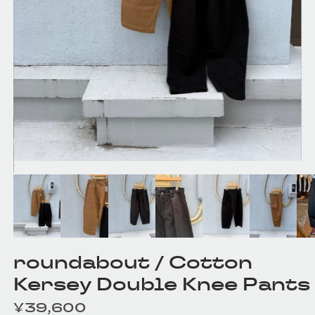
roundabout / Cotton
Kersey Double Knee Pants
¥39,600
定価