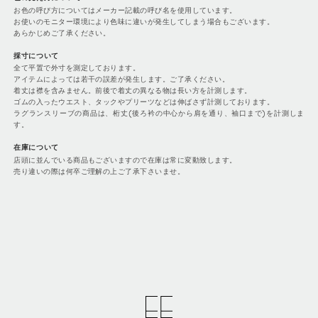
お色の呼び方についてはメーカー記載の呼び名を使用しています。
お使いのモニター環境により色味に違いが発生してしまう場合もございます。
あらかじめご了承ください。
採寸について
全て平置で外寸を測定しております。
アイテムによっては若干の誤差が発生します。ご了承ください。
着丈は襟を含みません。前後で着丈の異なる物は長い方を計測します。
ゴムの入ったウエスト、タックやプリーツなどは伸ばさず計測しております。
ラグランスリーブの商品は、桁丈(後ろ衿の中心から肩を通り、袖口まで)を計測しま
す。
在庫について
店頭に並んでいる商品もございますので在庫は常に変動致します。
売り違いの際は何卒ご理解の上ご了承下さいませ。