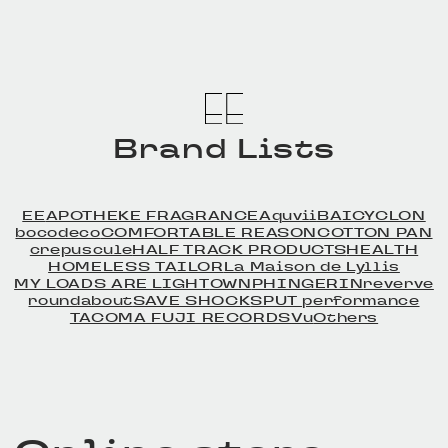
Brand Lists
EE
APOTHEKE FRAGRANCE
Aquvii
BAICYCLON
bocodeco
COMFORTABLE REASON
COTTON PAN
crepuscule
HALF TRACK PRODUCTS
HEALTH
HOMELESS TAILOR
La Maison de Lyllis
MY LOADS ARE LIGHT
OWN
PHINGERIN
reverve
roundabout
SAVE SHOCK
SPUT performance
TACOMA FUJI RECORDS
Vu
Others